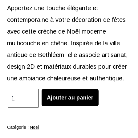
Apportez une touche élégante et
contemporaine à votre décoration de fêtes
avec cette crèche de Noël moderne
multicouche en chêne. Inspirée de la ville
antique de Bethléem, elle associe artisanat,
design 2D et matériaux durables pour créer
une ambiance chaleureuse et authentique.
quantité
Ajouter au panier
de
Crèche
de
Catégorie :
Noel
Noël