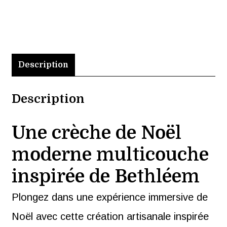
moderne
multicouche
2D
en
Description
chêne
Description
Une crèche de Noël
moderne multicouche
inspirée de Bethléem
Plongez dans une expérience immersive de
Noël avec cette création artisanale inspirée