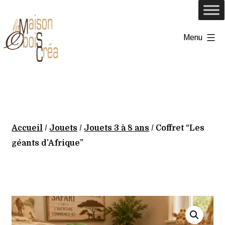
Aller
au
Menu
contenu
lamaisonoboiscrea
Accueil
/
Jouets
/
Jouets 3 à 8 ans
/ Coffret “Les
géants d’Afrique”