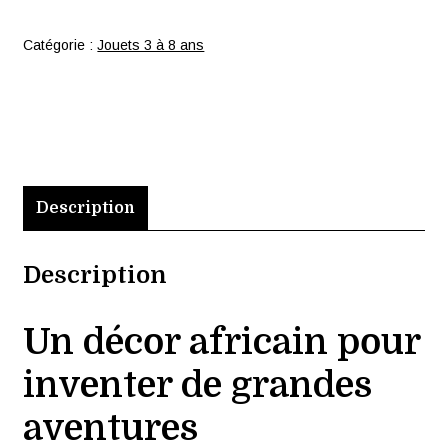
Coffret
“Les
Catégorie :
Jouets 3 à 8 ans
géants
d’Afrique”
Description
Description
Un décor africain pour
inventer de grandes
aventures